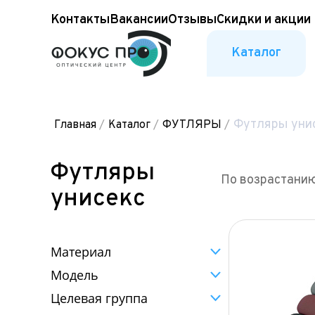
Контакты
Вакансии
Отзывы
Скидки и акции
Каталог
Футляры уни
Главная
/
Каталог
/
ФУТЛЯРЫ
/
Футляры
По возрастани
унисекс
Материал
Модель
Целевая группа