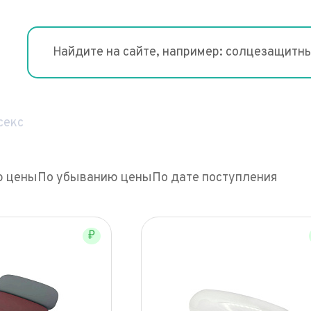
секс
ю цены
По убыванию цены
По дате поступления
₽