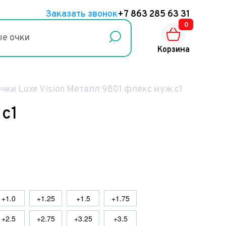
Заказать звонок
+7 863 285 63 31
0
Корзина
чки Luxe Vision Металл 9801 флекс муж с1
с1
+1.0
+1.25
+1.5
+1.75
+2.5
+2.75
+3.25
+3.5