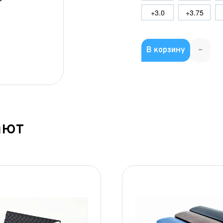
+3.0
+3.75
-
В корзину
ают