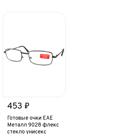
453 ₽
Готовые очки ЕАЕ
Металл 9028 флекс
стекло унисекс