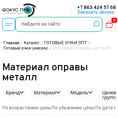
+7 863 424 57 68
Заказать звонок
0
Главная
/
Каталог
/
ГОТОВЫЕ ОЧКИ ОПТ
/
Материал оправы металл
Готовые очки унисекс
/
Материал оправы
металл
Бренд
Материал
Модель
Целев
группа
По возрастанию цены
По убыванию цены
По дате п