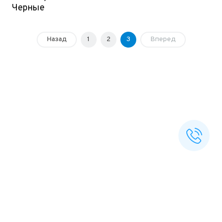
Черные
Назад
1
2
3
Вперед