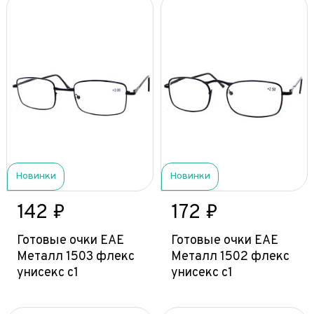
Новинки
Новинки
142 ₽
172 ₽
Готовые очки ЕАЕ
Готовые очки ЕАЕ
Металл 1503 флекс
Металл 1502 флекс
унисекс с1
унисекс с1