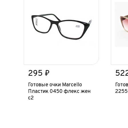
295 ₽
52
Готовые очки Marcello
Гото
Пластик 0450 флекс жен
2255
с2