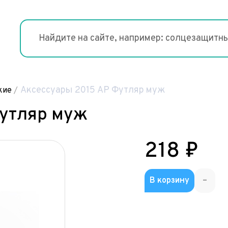
Аксессуары 2015 АР Футляр муж
кие
/
Футляр муж
218 ₽
-
В корзину