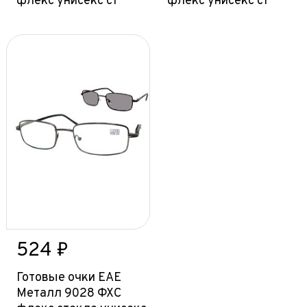
флекс унисекс с1
флекс унисекс с1
524 ₽
Готовые очки ЕАЕ
Металл 9028 ФХС