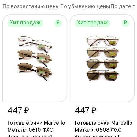
По возрастанию цены
По убыванию цены
По дате п
₽
₽
447 ₽
447 ₽
Готовые очки Marcello
Готовые очки Marcello
Металл 0610 ФХС
Металл 0608 ФХС