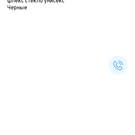
флекс стекло унисекс
Черные